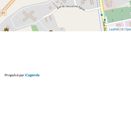
Leaflet
| ©
Ope
Propulsé par
iCagenda