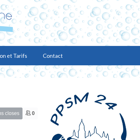
on et Tarifs
Contact
ns closes
0