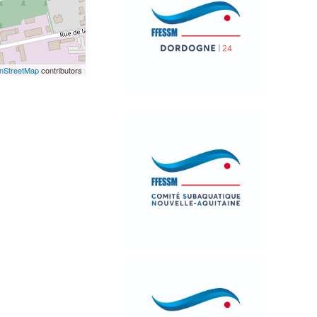
nStreetMap
contributors