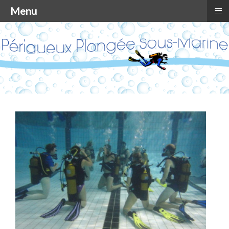
≡
Menu