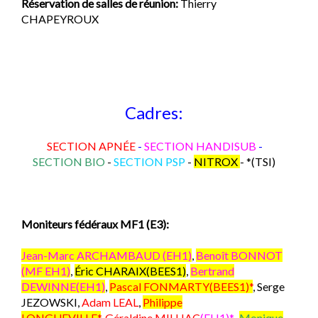
Réservation de salles de réunion:
Thierry
CHAPEYROUX
Cadres:
SECTION APNÉE
-
SECTION HANDISUB
-
SECTION BIO
-
SECTION PSP
-
NITROX
-
*(TSI)
Moniteurs fédéraux MF1 (E3):
Jean-Marc ARCHAMBAUD (EH1)
,
Benoît BONNOT
(MF EH1)
,
Éric CHARAIX(BEES1)
,
Bertrand
DEWINNE(EH1
)
,
Pascal FONMARTY(BEES1)
*
, Serge
JEZOWSKI,
Adam LEAL
,
Philippe
LONGUEVILLE*
,
Géraldine MILHAC
(EH1)*
,
,
Monique