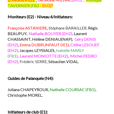
TAVERNIER (FB2 -
EH
1
)
*
Moniteurs (E2) - Niveau 4/Initiateurs:
Françoise ASTANIERE
,
Stéphane BARAILLER,
Régis
BEAUPUY,
Nathalie BOUYER (EH2)
,
Laurent
CHASSAINT, Hélène DENIAU(NAP),
Géry DENIS
(EH2)
,
Emma DUBRUNFAUT (IE1)
,
Céline LESOUEF
(EH2)
,
Jacques LEYSSALES,
Isabelle MARLY
(FB1)
,
Laurent MONIOTTE (EH2)
,
Michel PEDRO
(EH2)
, Frédéric SERRE,
Sébastien VIDAL
.
Guides de Palanquée (N4):
Juliana CHAPEYROUX,
Nathalie COURSAC (FB1)
,
Christophe MOREL.
Initiateurs de club (E1):